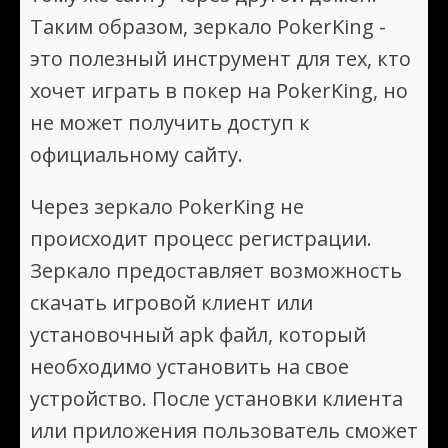
Таким образом, зеркало PokerKing -
это полезный инструмент для тех, кто
хочет играть в покер на PokerKing, но
не может получить доступ к
официальному сайту.
Через зеркало PokerKing не
происходит процесс регистрации.
Зеркало предоставляет возможность
скачать игровой клиент или
установочный apk файл, который
необходимо установить на свое
устройство. После установки клиента
или приложения пользователь сможет