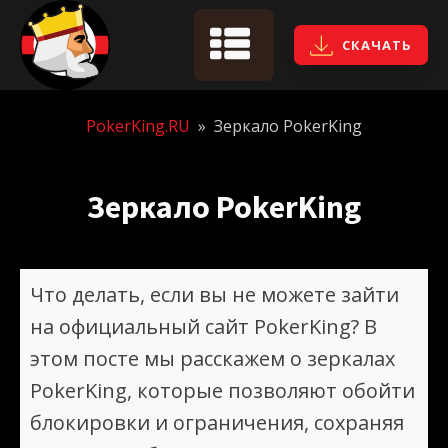
СКАЧАТЬ
PokerKing.RU
»
Зеркало PokerKing
Зеркало PokerKing
Что делать, если вы не можете зайти
на официальный сайт PokerKing? В
этом посте мы расскажем о зеркалах
PokerKing, которые позволяют обойти
блокировки и ограничения, сохраняя