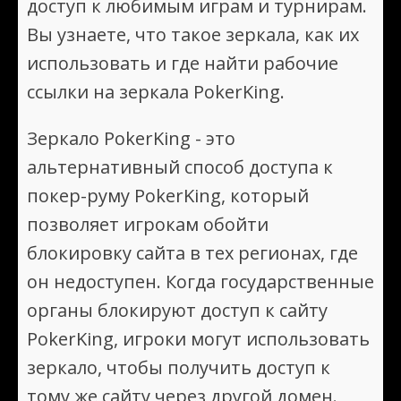
доступ к любимым играм и турнирам.
Вы узнаете, что такое зеркала, как их
использовать и где найти рабочие
ссылки на зеркала PokerKing.
Зеркало PokerKing - это
альтернативный способ доступа к
покер-руму PokerKing, который
позволяет игрокам обойти
блокировку сайта в тех регионах, где
он недоступен. Когда государственные
органы блокируют доступ к сайту
PokerKing, игроки могут использовать
зеркало, чтобы получить доступ к
тому же сайту через другой домен.