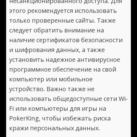
несанкционированного доступа. Для
этого рекомендуется использовать
только проверенные сайты. Также
следует обратить внимание на
наличие сертификатов безопасности
и шифрования данных, а также
установить надежное антивирусное
программное обеспечение на свой
компьютер или мобильное
устройство. Важно также не
использовать общедоступные сети Wi-
Fi или компьютеры для игры на
PokerKing, чтобы избежать риска
кражи персональных данных.