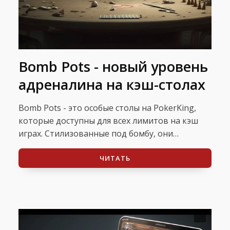
Bomb Pots - новый уровень
адреналина на кэш-столах
Bomb Pots - это особые столы на PokerKing,
которые доступны для всех лимитов на кэш
играх. Стилизованные под бомбу, они…
ЧИТАТЬ