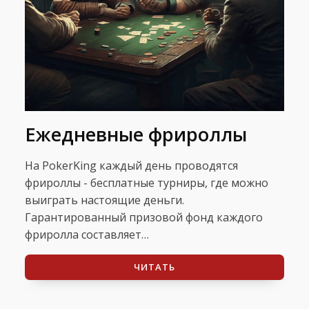
Ежедневные фрироллы
На PokerKing каждый день проводятся
фрироллы - бесплатные турниры, где можно
выиграть настоящие деньги.
Гарантированный призовой фонд каждого
фриролла составляет…
ЧИТАТЬ