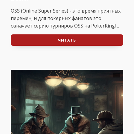
OSS (Online Super Series) - это время приятных
перемен, и для покерных фанатов это
означает серию турниров OSS на PokerKing!…
ЧИТАТЬ