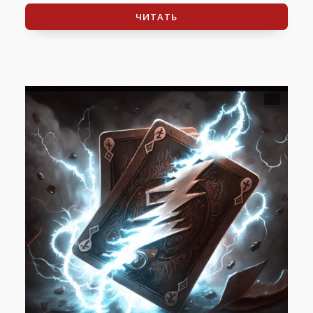
ЧИТАТЬ