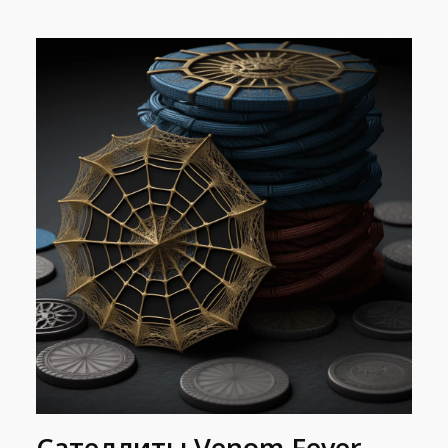
Сателлиты Venom Fever