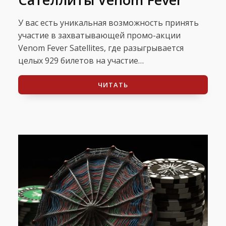
У вас есть уникальная возможность принять
участие в захватывающей промо-акции
Venom Fever Satellites, где разыгрывается
целых 929 билетов на участие…
ЧИТАТЬ