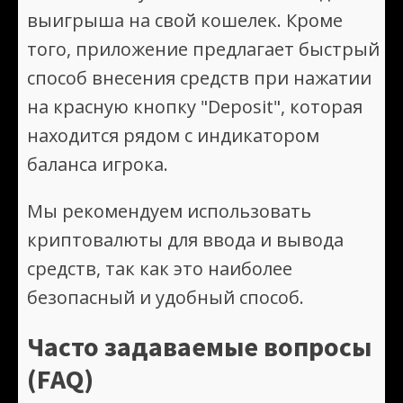
выигрыша на свой кошелек. Кроме
того, приложение предлагает быстрый
способ внесения средств при нажатии
на красную кнопку "Deposit", которая
находится рядом с индикатором
баланса игрока.
Мы рекомендуем использовать
криптовалюты для ввода и вывода
средств, так как это наиболее
безопасный и удобный способ.
Часто задаваемые вопросы
(FAQ)