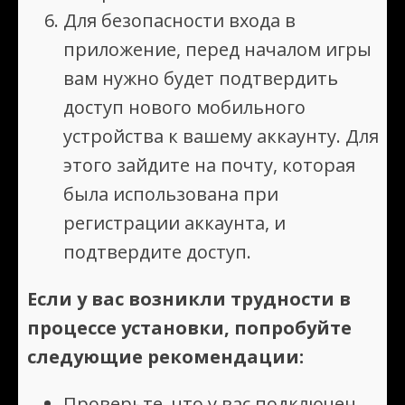
Для безопасности входа в
приложение, перед началом игры
вам нужно будет подтвердить
доступ нового мобильного
устройства к вашему аккаунту. Для
этого зайдите на почту, которая
была использована при
регистрации аккаунта, и
подтвердите доступ.
Если у вас возникли трудности в
процессе установки, попробуйте
следующие рекомендации:
Проверьте, что у вас подключен