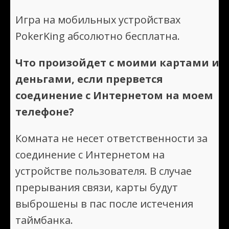
Игра на мобильных устройствах
PokerKing абсолютно бесплатна.
Что произойдет с моими картами и
деньгами, если прервется
соединение с Интернетом на моем
телефоне?
Комната не несет ответственности за
соединение с Интернетом на
устройстве пользователя. В случае
прерывания связи, карты будут
выброшены в пас после истечения
таймбанка.