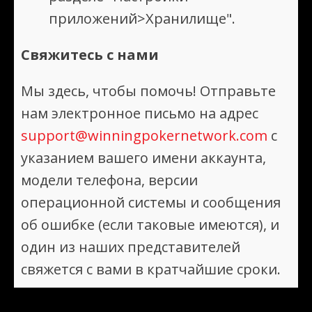
приложений>Хранилище".
Свяжитесь с нами
Мы здесь, чтобы помочь! Отправьте
нам электронное письмо на адрес
support@winningpokernetwork.com
с
указанием вашего имени аккаунта,
модели телефона, версии
операционной системы и сообщения
об ошибке (если таковые имеются), и
один из наших представителей
свяжется с вами в кратчайшие сроки.