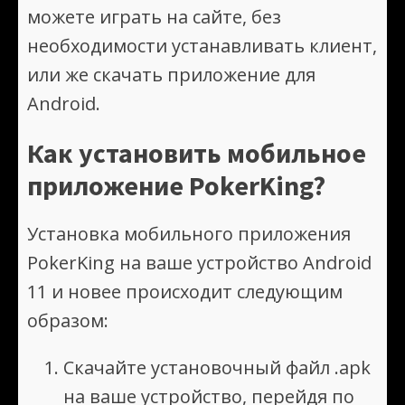
можете играть на сайте, без
необходимости устанавливать клиент,
или же скачать приложение для
Android.
Как установить мобильное
приложение PokerKing?
Установка мобильного приложения
PokerKing на ваше устройство Android
11 и новее происходит следующим
образом:
Скачайте установочный файл .apk
на ваше устройство, перейдя по