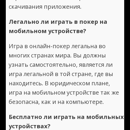
скачивания приложения.
Легально ли играть в покер на
мобильном устройстве?
Игра в онлайн-покер легальна во
многих странах мира. Вы должны
узнать самостоятельно, является ли
игра легальной в той стране, где вы
находитесь. В юридическом плане,
игра на мобильном устройстве так же
безопасна, как и на компьютере.
Бесплатно ли играть на мобильных
устройствах?