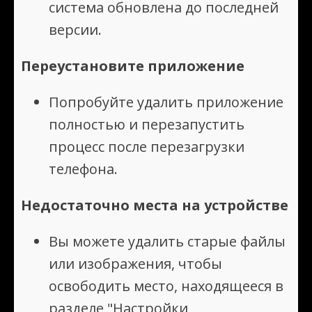
система обновлена до последней
версии.
Переустановите приложение
Попробуйте удалить приложение
полностью и перезапустить
процесс после перезагрузки
телефона.
Недостаточно места на устройстве
Вы можете удалить старые файлы
или изображения, чтобы
освободить место, находящееся в
разделе "Настройки