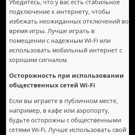
Убедитесь, что у вас есть стабильное
подключение к интернету, чтобы
избежать неожиданных отключений во
время игры. Лучше играть в
помещении с надежным Wi-Fi или
использовать мобильный интернет с
хорошим сигналом.
Осторожность при использовании
общественных сетей Wi-Fi
Если вы играете в публичном месте,
например, в кафе или аэропорту,
будьте осторожны с общественными
сетями Wi-Fi. Лучше использовать свой