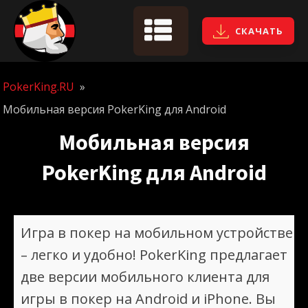
СКАЧАТЬ
PokerKing.RU
»
Мобильная версия PokerKing для Android
Мобильная версия
PokerKing для Android
Игра в покер на мобильном устройстве
– легко и удобно! PokerKing предлагает
две версии мобильного клиента для
игры в покер на Android и iPhone. Вы